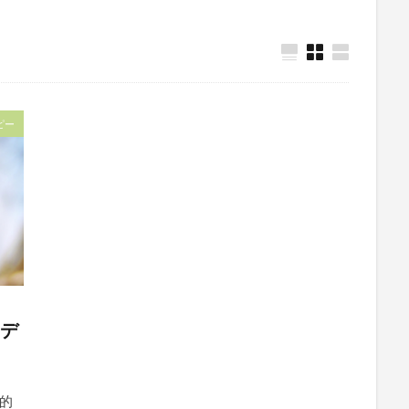
ピー
メデ
的