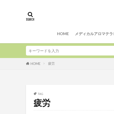
秋冬に役立つ精
ローズマリー
アレルギー性鼻
ジェモセラピー
鼻咽頭炎
HOME
メディカルアロマテラ
疲労
HOME
TAG
疲労