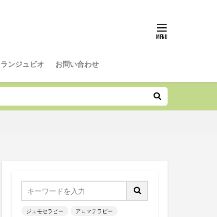
抗炎症
ギー.花粉症
ディカルアロマ
マルラオイル
│ランジュビオ
お問い合わせ
ジェモセラピー
アロマテラピー