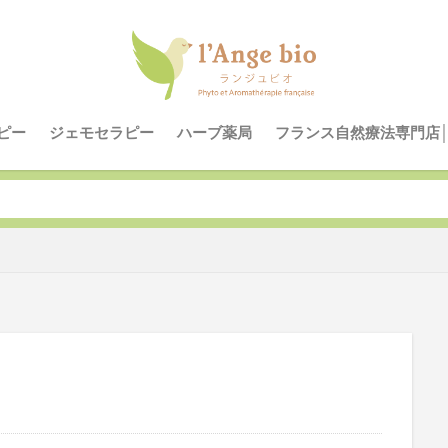
油
皮膚炎
疲労
植物療法
梅雨
掃除
抗菌
ラヴィンサラ
アトピー
カシス
アレルギー
アレル
炎
アロマ
アロマテラピー
オオバコ
カビ対策
メ
ジェモレメディ
フランス式
プロポリス
ペット
ピー
ジェモセラピー
ハーブ薬局
フランス自然療法専門店
検索