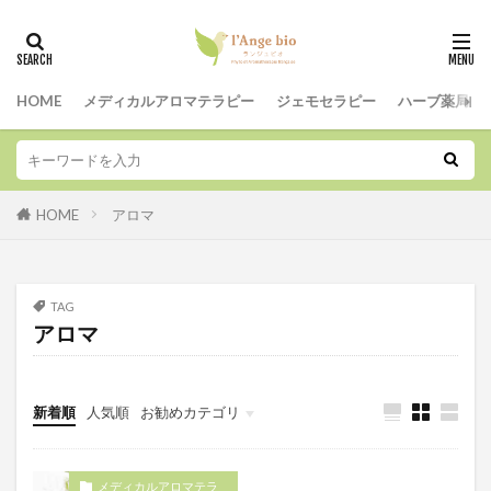
タグ
HOME
メディカルアロマテラピー
ジェモセラピー
ハーブ薬局
アイブライト
リウマチ
雨期
関節炎
蚊除けアロマ
虫刺され
自然療法
秋冬に役立つ精油
皮膚炎
疲労
植物療法
HOME
アロマ
梅雨
掃除
抗菌
抗炎症
ローズマリー
ラヴィンサラ
アトピー
カシス
アレルギー
アレルギー.花粉症
TAG
アロマ
アレルギー性鼻炎
アロマ
アロマテラピー
オオバコ
カビ対策
メディカルアロマ
ジェモセラピー
ジェモレメディ
フランス式
新着順
人気順
お勧めカテゴリ
プロポリス
ペット
マルラオイル
未分類
鼻咽頭炎
メディカルアロマテラ