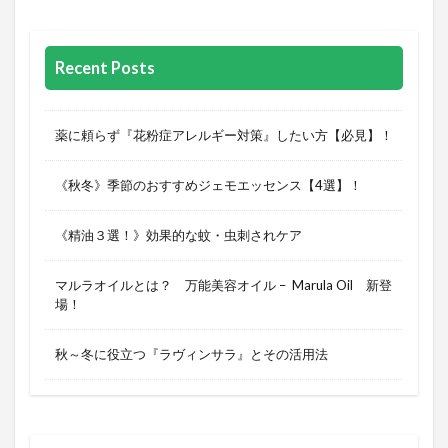
Recent Posts
薬に頼らず『花粉症アレルギー対策』したい方【必見】！
《秋冬》季節のおすすめジェモエッセンス【4選】！
《精油３選！》効果的な蚊・虫刺されケア
マルラオイルとは？ 万能美容オイル – Marula Oil 新登
場！
秋～冬に役立つ『ラヴィンサラ』とその活用法